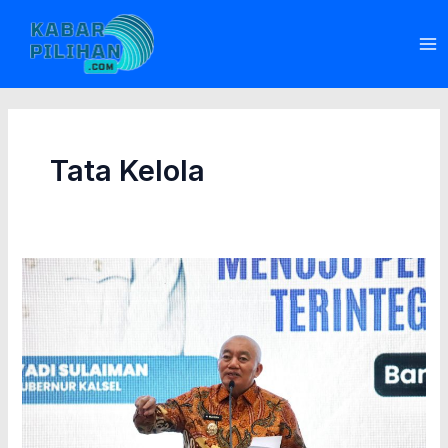
Lewati
Ma
ke
Me
konten
Tata Kelola
FGD
APIP
di
Kalsel
Bahas
Pengawasan
Adaptif
dan
Terintegrasi