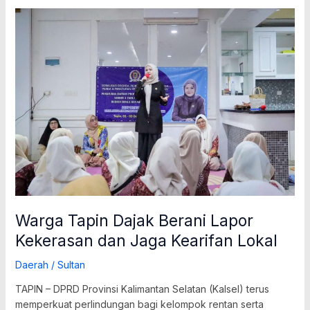
Warga
Tapin
Dajak
Berani
Lapor
Kekerasan
dan
Jaga
Kearifan
Lokal
Warga Tapin Dajak Berani Lapor
Kekerasan dan Jaga Kearifan Lokal
Daerah
/
Sultan
TAPIN – DPRD Provinsi Kalimantan Selatan (Kalsel) terus
memperkuat perlindungan bagi kelompok rentan serta