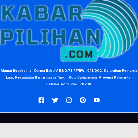
Alamat Redaksi : Jl. Darma Bakti V E NO.73 RT/RW : 013/002, Kelurahan Pemurus
Luar, Kecamatan Banjarmasin Timur, Kota Banjarmasin Provinsi Kalimantan
Selatan. Kode Pos : 70236.
© Copyright 2026, KabarPilihan. Designed by Nea Creative