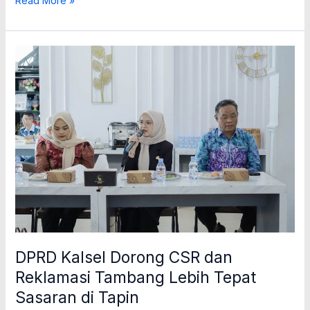
Read More »
DPRD
Kalsel
Dorong
CSR
dan
Reklamasi
Tambang
Lebih
Tepat
Sasaran
di
Tapin
DPRD Kalsel Dorong CSR dan
Reklamasi Tambang Lebih Tepat
Sasaran di Tapin