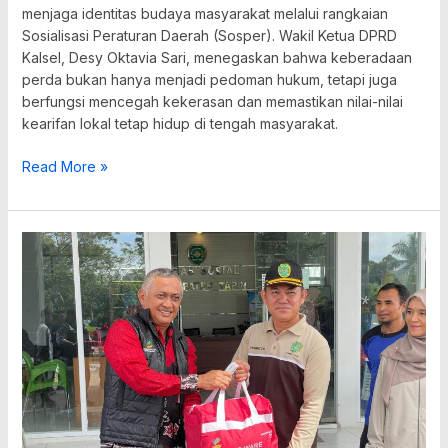
menjaga identitas budaya masyarakat melalui rangkaian
Sosialisasi Peraturan Daerah (Sosper). Wakil Ketua DPRD
Kalsel, Desy Oktavia Sari, menegaskan bahwa keberadaan
perda bukan hanya menjadi pedoman hukum, tetapi juga
berfungsi mencegah kekerasan dan memastikan nilai-nilai
kearifan lokal tetap hidup di tengah masyarakat.
Read More »
Pemprov
Kalsel
Salurkan
Bantuan
Korban
Banjir
Rob
di
Kabupaten
Tapin