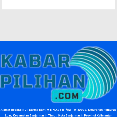
Alamat Redaksi : Jl. Darma Bakti V E NO.73 RT/RW : 013/002, Kelurahan Pemurus
Luar, Kecamatan Banjarmasin Timur, Kota Banjarmasin Provinsi Kalimantan