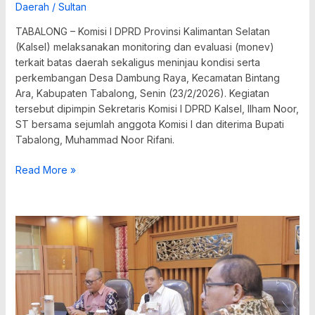
Daerah
/
Sultan
TABALONG – Komisi I DPRD Provinsi Kalimantan Selatan
(Kalsel) melaksanakan monitoring dan evaluasi (monev)
terkait batas daerah sekaligus meninjau kondisi serta
perkembangan Desa Dambung Raya, Kecamatan Bintang
Ara, Kabupaten Tabalong, Senin (23/2/2026). Kegiatan
tersebut dipimpin Sekretaris Komisi I DPRD Kalsel, Ilham Noor,
ST bersama sejumlah anggota Komisi I dan diterima Bupati
Tabalong, Muhammad Noor Rifani.
Read More »
Komisi
I
DPRD
Kalsel
Dalami
Permendagri