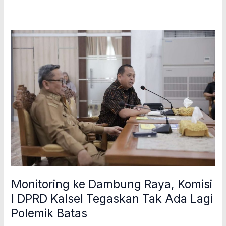
Monitoring
ke
Dambung
Raya,
Komisi
I
DPRD
Kalsel
Tegaskan
Tak
Ada
Lagi
Polemik
Batas
Monitoring ke Dambung Raya, Komisi
I DPRD Kalsel Tegaskan Tak Ada Lagi
Polemik Batas