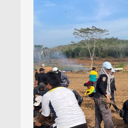
Center
Cempaka
Banjarbaru
Jadi
Kawasan
Pertanian,
Peternakan
dan
Eduwisata
Baru