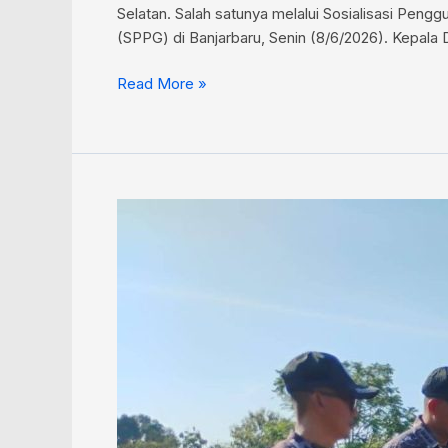
Selatan. Salah satunya melalui Sosialisasi Pen
(SPPG) di Banjarbaru, Senin (8/6/2026). Kepala
Read More »
Lahan
TNI
AL
di
Banjarbaru
Disulap
Jadi
Kawasan
Pertanian
Terpadu