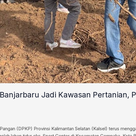
Banjarbaru Jadi Kawasan Pertanian, 
angan (DPKP) Provinsi Kalimantan Selatan (Kalsel) terus mengg
lah lahan tidur eks-Sport Center di Kecamatan Cempaka, Kota Ba