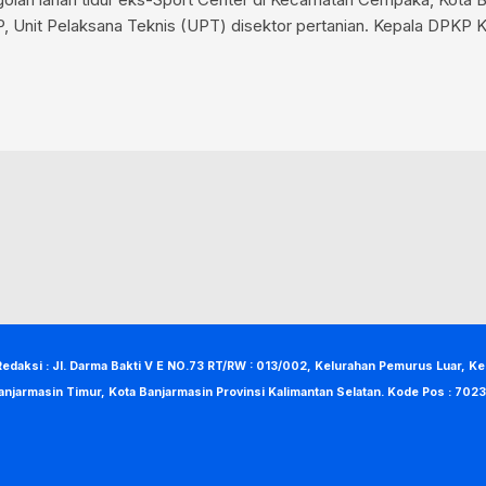
KP, Unit Pelaksana Teknis (UPT) disektor pertanian. Kepala DPKP 
Redaksi : Jl. Darma Bakti V E NO.73 RT/RW : 013/002, Kelurahan Pemurus Luar, K
anjarmasin Timur, Kota Banjarmasin Provinsi Kalimantan Selatan. Kode Pos : 7023