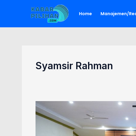
Lewati
ke
Home
Manajemen/Red
konten
Syamsir Rahman
Dukung
MBG,
Kalsel
Latih
Petugas