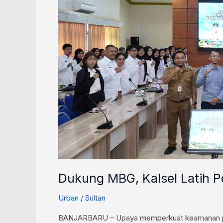
SPPG
Gunakan
Rapid
Test
Pangan
Dukung MBG, Kalsel Latih 
Urban
/
Sultan
BANJARBARU – Upaya memperkuat keamanan pang