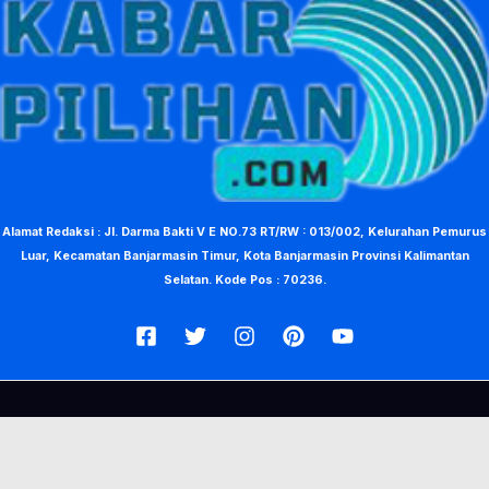
Alamat Redaksi : Jl. Darma Bakti V E NO.73 RT/RW : 013/002, Kelurahan Pemurus
Luar, Kecamatan Banjarmasin Timur, Kota Banjarmasin Provinsi Kalimantan
Selatan. Kode Pos : 70236.
© Copyright 2026, KabarPilihan. Designed by Nea Creative