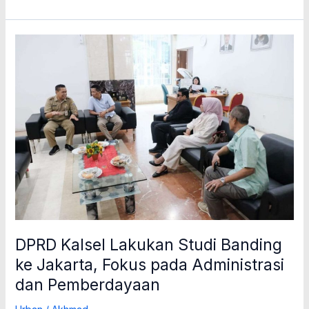
DPRD
Kalsel
Lakukan
Studi
Banding
ke
Jakarta,
Fokus
pada
Administrasi
dan
Pemberdayaan
DPRD Kalsel Lakukan Studi Banding
ke Jakarta, Fokus pada Administrasi
dan Pemberdayaan