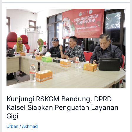
Kunjungi
RSKGM
Bandung,
DPRD
Kalsel
Siapkan
Penguatan
Layanan
Gigi
Kunjungi RSKGM Bandung, DPRD
Kalsel Siapkan Penguatan Layanan
Gigi
Urban
/
Akhmad