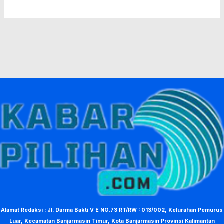
Alamat Redaksi : Jl. Darma Bakti V E NO.73 RT/RW : 013/002, Kelurahan Pemurus
Luar, Kecamatan Banjarmasin Timur, Kota Banjarmasin Provinsi Kalimantan