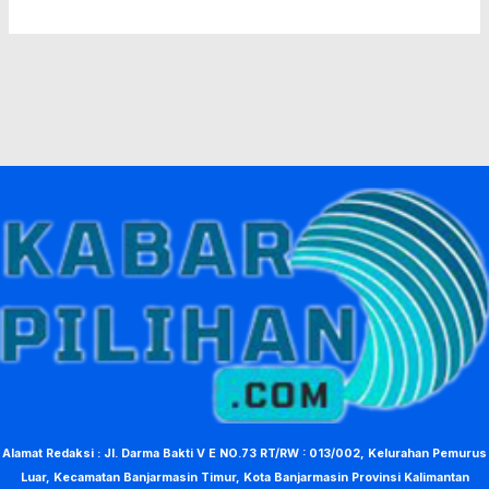
Alamat Redaksi : Jl. Darma Bakti V E NO.73 RT/RW : 013/002, Kelurahan Pemurus
Luar, Kecamatan Banjarmasin Timur, Kota Banjarmasin Provinsi Kalimantan