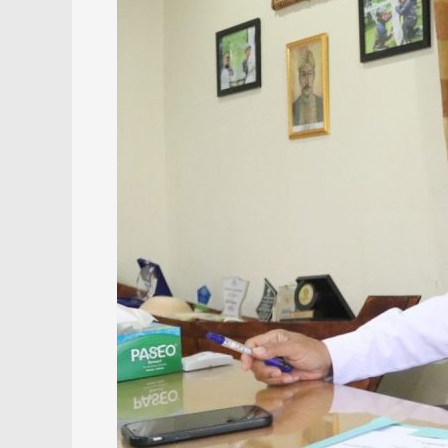
Kalsel
Siap
Genjot
Ekspor