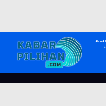
Alamat 
B
© Copyright 2026, KabarPilihan. Designed by
Nea Creative