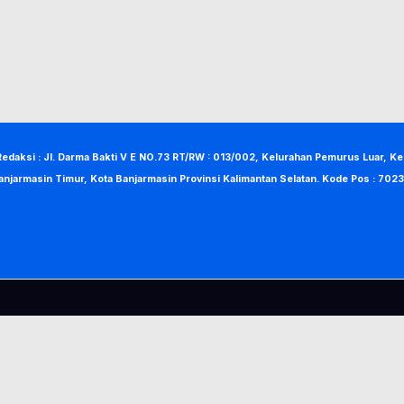
Redaksi : Jl. Darma Bakti V E NO.73 RT/RW : 013/002, Kelurahan Pemurus Luar, K
anjarmasin Timur, Kota Banjarmasin Provinsi Kalimantan Selatan. Kode Pos : 7023