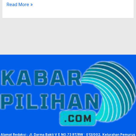
Read More »
Alamat Redaksi : Jl. Darma Bakti V E NO.73 RT/RW : 013/002, Kelurahan Pemurus