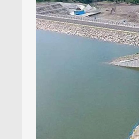
Gubernur
Kalsel
Upayakan
Penyelesaian
Bendungan
Riam
Kiwa