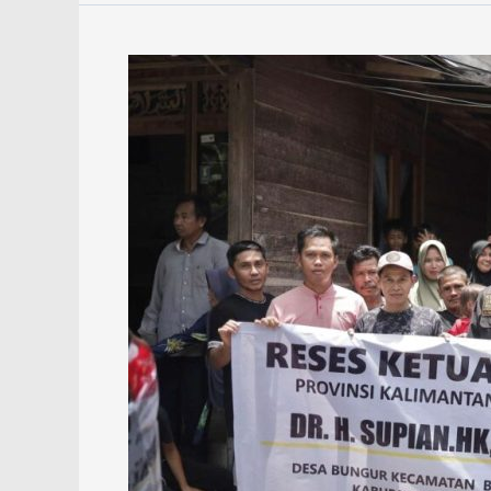
Supian
HK
Dengar
Langsung
Aspirasi
Petani
dan
Tokoh
Masyarakat
HSU-
Balangan