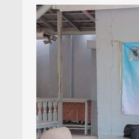
Reses,
Rais
Ruhayat
Tampung
Aspirasi
Soal
Infrastruktur
dan
Sosial