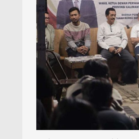
Komitmen
Perjuangkan
Pemekaran
Kambatang
Lima