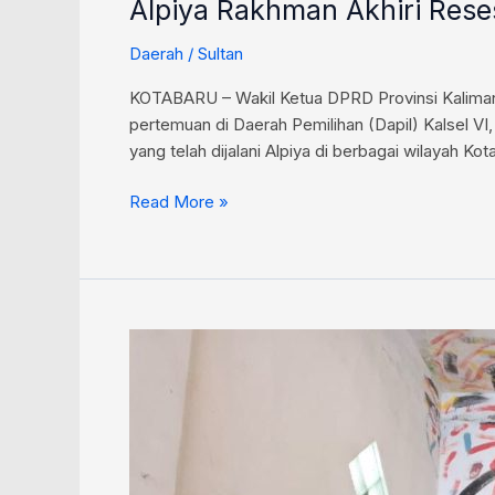
Alpiya Rakhman Akhiri Re
Daerah
/
Sultan
KOTABARU – Wakil Ketua DPRD Provinsi Kalimant
pertemuan di Daerah Pemilihan (Dapil) Kalsel VI,
yang telah dijalani Alpiya di berbagai wilayah Kota
Read More »
Desy
Oktavia
Sari
Dengarkan
Aspirasi
Lansia