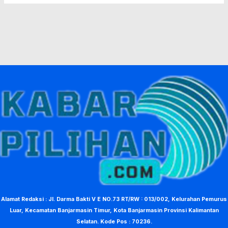
Alamat Redaksi : Jl. Darma Bakti V E NO.73 RT/RW : 013/002, Kelurahan Pemurus
Luar, Kecamatan Banjarmasin Timur, Kota Banjarmasin Provinsi Kalimantan
Selatan. Kode Pos : 70236.