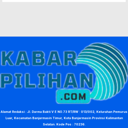
Alamat Redaksi : Jl. Darma Bakti V E NO.73 RT/RW : 013/002, Kelurahan Pemurus
Luar, Kecamatan Banjarmasin Timur, Kota Banjarmasin Provinsi Kalimantan
Selatan. Kode Pos : 70236.