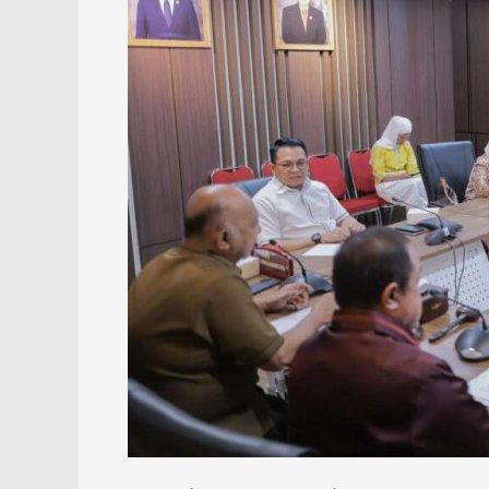
DPRD
Kalsel
Siapkan
Agenda
Rapat
Lebih
Efektif