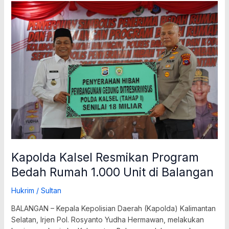
Kapolda
Kalsel
Resmikan
Program
Bedah
Rumah
1.000
Unit
di
Balangan
Kapolda Kalsel Resmikan Program
Bedah Rumah 1.000 Unit di Balangan
Hukrim
/
Sultan
BALANGAN – Kepala Kepolisian Daerah (Kapolda) Kalimantan
Selatan, Irjen Pol. Rosyanto Yudha Hermawan, melakukan