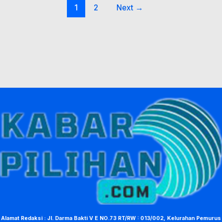
1
2
Next
→
Alamat Redaksi : Jl. Darma Bakti V E NO.73 RT/RW : 013/002, Kelurahan Pemurus