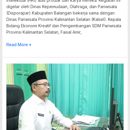
Intelektual (HKI) atas produk dan karya mereka. Kegiatan ini
digelar oleh Dinas Kepemudaan, Olahraga, dan Pariwisata
(Disporapar) Kabupaten Balangan bekerja sama dengan
Dinas Pariwisata Provinsi Kalimantan Selatan (Kalsel). Kepala
Bidang Ekonomi Kreatif dan Pengembangan SDM Pariwisata
Provinsi Kalimantan Selatan, Faisal Amir,
Read More »
Madarasah
Balangan
Diminta
Pedomani
Panduan
Kurikulum
Berbasis
Cinta