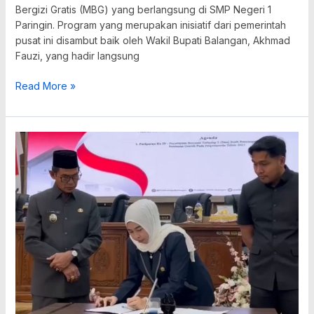
Bergizi Gratis (MBG) yang berlangsung di SMP Negeri 1
Paringin. Program yang merupakan inisiatif dari pemerintah
pusat ini disambut baik oleh Wakil Bupati Balangan, Akhmad
Fauzi, yang hadir langsung
Read More »
Pemkab–
DPRD
Balangan
Setujui
Raperda
Tahun
Jamak
dan
Kabupaten
Layak
Anak