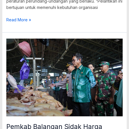
peraturan perundang-undangan yang berlaku. “Pelantikan ini
bertujuan untuk memenuhi kebutuhan organisasi
Read More »
Pemkab
Balangan
Sidak
Harga
Sembako
Jelang
Iduladha
1446
H
Pemkab Balangan Sidak Harga