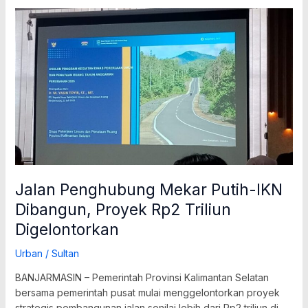
Jalan
Penghubung
Mekar
Putih-
IKN
Dibangun,
Proyek
Rp2
Triliun
Digelontorkan
Jalan Penghubung Mekar Putih-IKN
Dibangun, Proyek Rp2 Triliun
Digelontorkan
Urban
/
Sultan
BANJARMASIN – Pemerintah Provinsi Kalimantan Selatan
bersama pemerintah pusat mulai menggelontorkan proyek
strategis pembangunan jalan senilai lebih dari Rp2 triliun di