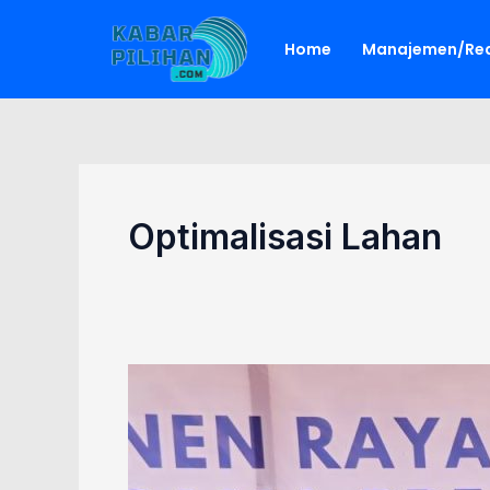
Lewati
ke
Home
Manajemen/Red
konten
Optimalisasi Lahan
Optimalisasi
Lahan,
Pemprov
Kalsel
Berikan