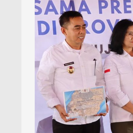
Bantuan
Pertanian
Rp8,5
M
ke
Kabupaten
Batola