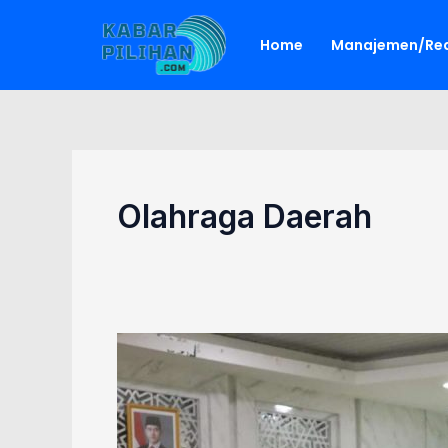
Lewati
ke
Home
Manajemen/Red
konten
Olahraga Daerah
Kalsel
Kaji
Program
Olahraga
Jabar