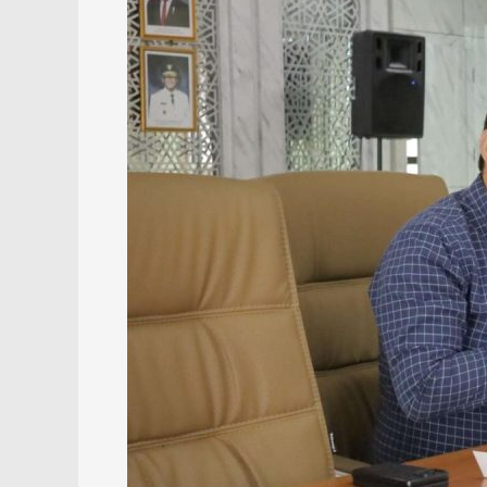
yang
Hattrick
Juara
PON