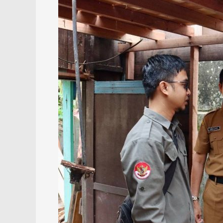
Program
RTLH
Kalsel
Dipantau
Ketat,
Progres
Capai
100
Persen
di
HSS