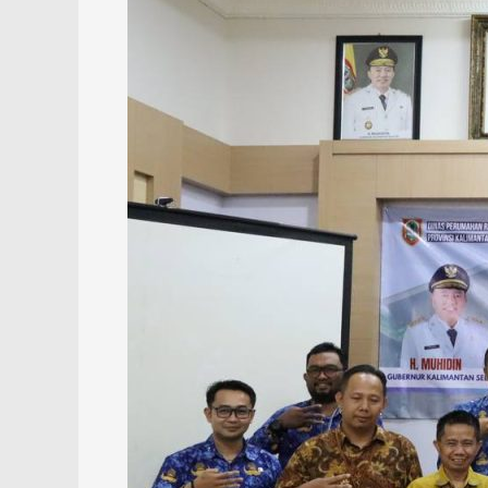
Matangkan
Rencana
Penanganan
Kawasan
Kumuh
di
Mantuil