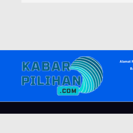
Alamat 
B
© Copyright 2026, KabarPilihan. Designed by
Nea Creative