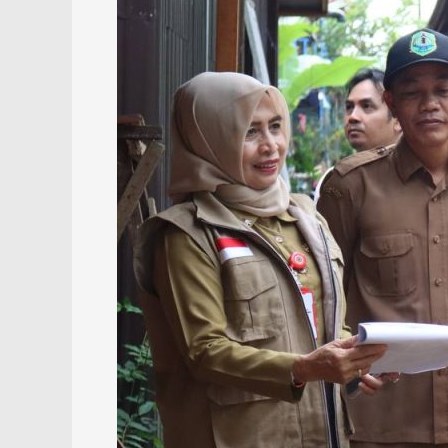
94,87
Persen