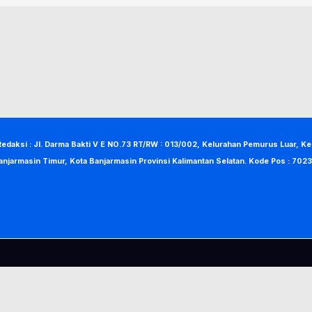
Redaksi : Jl. Darma Bakti V E NO.73 RT/RW : 013/002, Kelurahan Pemurus Luar, K
anjarmasin Timur, Kota Banjarmasin Provinsi Kalimantan Selatan. Kode Pos : 7023