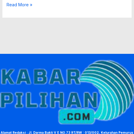
Read More »
Alamat Redaksi : Jl. Darma Bakti V E NO.73 RT/RW : 013/002, Kelurahan Pemurus