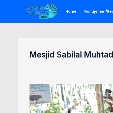
Lewati
ke
Home
Manajemen/Red
konten
Mesjid Sabilal Muhtad
Iduladha
di
Sabilal
Muhtadin:
Supian