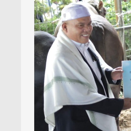
HK
Apresiasi
Kepedulian
Presiden
Prabowo