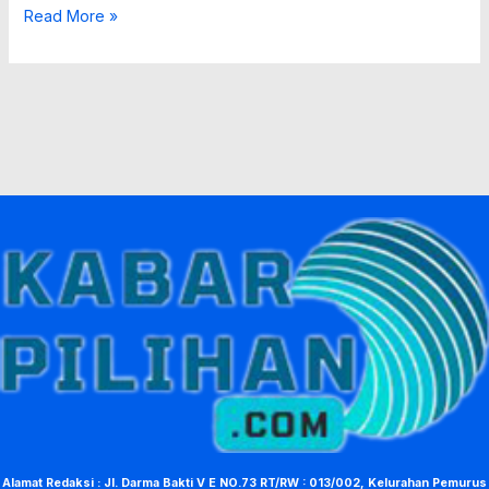
Read More »
Alamat Redaksi : Jl. Darma Bakti V E NO.73 RT/RW : 013/002, Kelurahan Pemurus