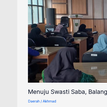
Persiapan
Verifikasi
KKS
2025
Menuju Swasti Saba, Balan
Daerah
/
Akhmad