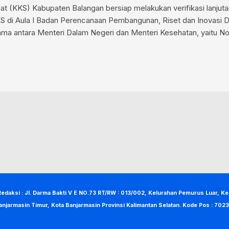
(KKS) Kabupaten Balangan bersiap melakukan verifikasi lanjut
S di Aula I Badan Perencanaan Pembangunan, Riset dan Inovasi D
sama antara Menteri Dalam Negeri dan Menteri Kesehatan, yaitu N
Redaksi : Jl. Darma Bakti V E NO.73 RT/RW : 013/002, Kelurahan Pemurus Luar, K
anjarmasin Timur, Kota Banjarmasin Provinsi Kalimantan Selatan. Kode Pos : 7023