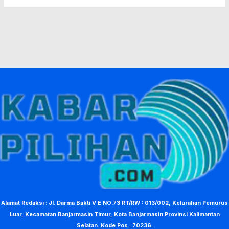
Alamat Redaksi : Jl. Darma Bakti V E NO.73 RT/RW : 013/002, Kelurahan Pemurus
Luar, Kecamatan Banjarmasin Timur, Kota Banjarmasin Provinsi Kalimantan
Selatan. Kode Pos : 70236.