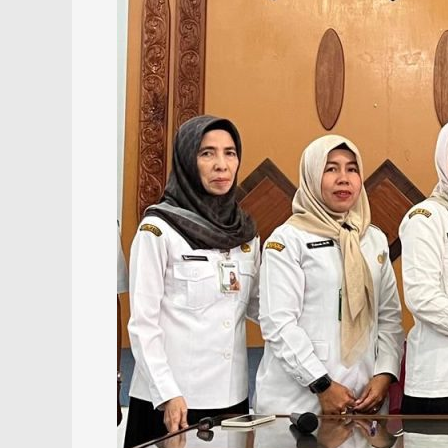
Official
Control