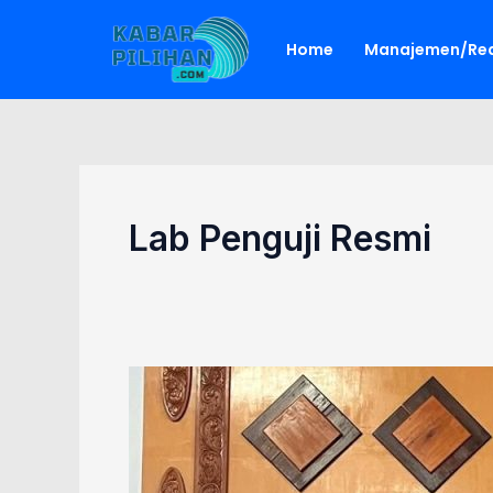
Lewati
ke
Home
Manajemen/Red
konten
Lab Penguji Resmi
Lab
BPMHP
Kalsel
Ditetapkan
sebagai