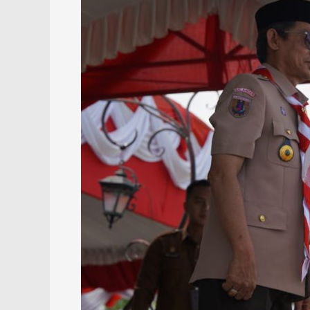
Garda
Terdepan
Jaga
NKRI