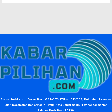
Alamat Redaksi : Jl. Darma Bakti V E NO.73 RT/RW : 013/002, Kelurahan Pemurus
Luar, Kecamatan Banjarmasin Timur, Kota Banjarmasin Provinsi Kalimantan
Selatan. Kode Pos : 70236.