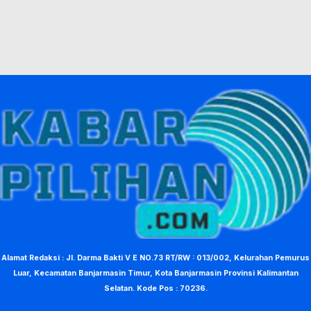
Alamat Redaksi : Jl. Darma Bakti V E NO.73 RT/RW : 013/002, Kelurahan Pemurus
Luar, Kecamatan Banjarmasin Timur, Kota Banjarmasin Provinsi Kalimantan
Selatan. Kode Pos : 70236.