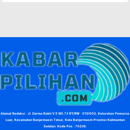
Alamat Redaksi : Jl. Darma Bakti V E NO.73 RT/RW : 013/002, Kelurahan Pemurus
Luar, Kecamatan Banjarmasin Timur, Kota Banjarmasin Provinsi Kalimantan
Selatan. Kode Pos : 70236.