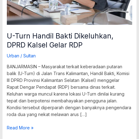
U-Turn Handil Bakti Dikeluhkan,
DPRD Kalsel Gelar RDP
Urban
/
Sultan
BANJARMASIN – Masyarakat terkait keberadaan putaran
balik (U-Turn) di Jalan Trans Kalimantan, Handil Bakti, Komisi
III DPRD Provinsi Kalimantan Selatan (Kalsel) menggelar
Rapat Dengar Pendapat (RDP) bersama dinas terkait.
Keluhan warga muncul karena lokasi U-Turn dinilai kurang
tepat dan berpotensi membahayakan pengguna jalan.
Kondisi tersebut diperparah dengan banyaknya pengendara
roda dua yang nekat melawan arus […]
Read More »