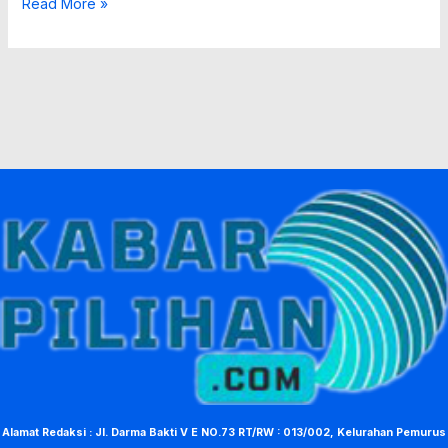
Read More »
Alamat Redaksi : Jl. Darma Bakti V E NO.73 RT/RW : 013/002, Kelurahan Pemurus