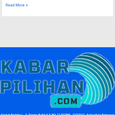
Read More »
Alamat Redaksi : Jl. Darma Bakti V E NO.73 RT/RW : 013/002, Kelurahan Pemurus