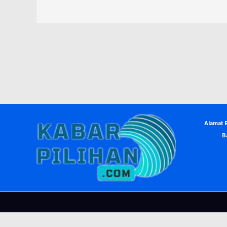
Alamat 
B
© Copyright 2026, KabarPilihan. Designed by