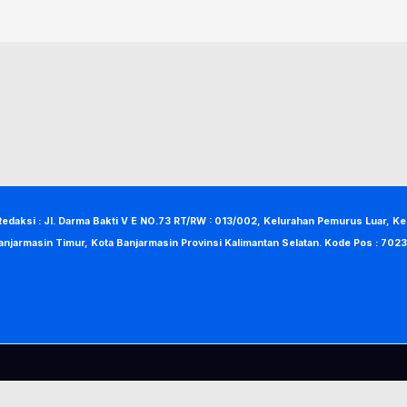
Redaksi : Jl. Darma Bakti V E NO.73 RT/RW : 013/002, Kelurahan Pemurus Luar, K
anjarmasin Timur, Kota Banjarmasin Provinsi Kalimantan Selatan. Kode Pos : 7023