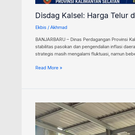
Disdag Kalsel: Harga Telur 
Ekbis
/
Akhmad
BANJARBARU – Dinas Perdagangan Provinsi Kali
stabilitas pasokan dan pengendalian inflasi dae
strategis masih mengalami fluktuasi, namun be
Read More »
Disperindag
Balangan
Gelar
Pasar
Murah