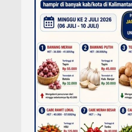
Ayam
Turun,
Cabai
Masih
Tinggi