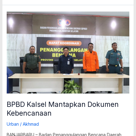
BPBD
Kalsel
Mantapkan
Dokumen
Kebencanaan
BPBD Kalsel Mantapkan Dokumen
Kebencanaan
Urban
/
Akhmad
BANJARBARU – Badan Penanggulangan Bencana Daerah