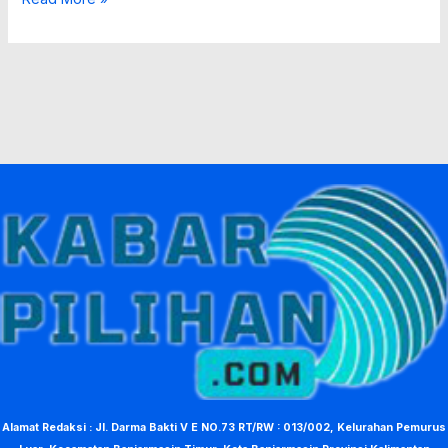
Alamat Redaksi : Jl. Darma Bakti V E NO.73 RT/RW : 013/002, Kelurahan Pemurus