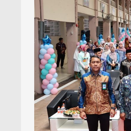
HPV
untuk
Lindungi
Generasi
Muda