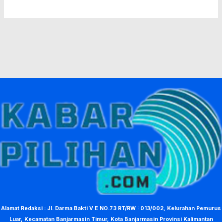
Alamat Redaksi : Jl. Darma Bakti V E NO.73 RT/RW : 013/002, Kelurahan Pemurus
Luar, Kecamatan Banjarmasin Timur, Kota Banjarmasin Provinsi Kalimantan