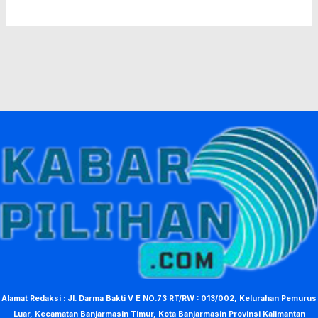
Alamat Redaksi : Jl. Darma Bakti V E NO.73 RT/RW : 013/002, Kelurahan Pemurus
Luar, Kecamatan Banjarmasin Timur, Kota Banjarmasin Provinsi Kalimantan