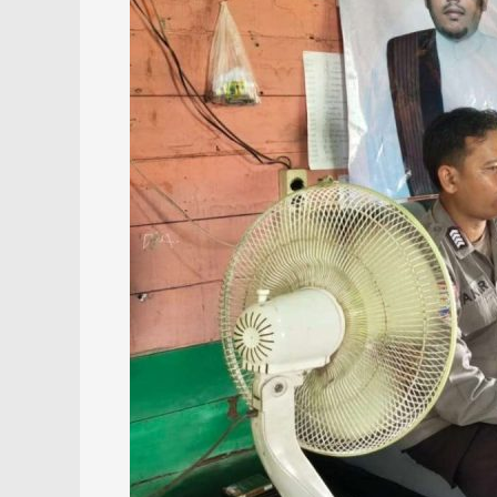
Alie
Bahasyim
Ajak
Warga
Kembangkan
Potensi
Desa