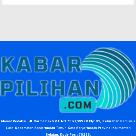
Alamat Redaksi : Jl. Darma Bakti V E NO.73 RT/RW : 013/002, Kelurahan Pemurus
Luar, Kecamatan Banjarmasin Timur, Kota Banjarmasin Provinsi Kalimantan
Selatan. Kode Pos : 70236.