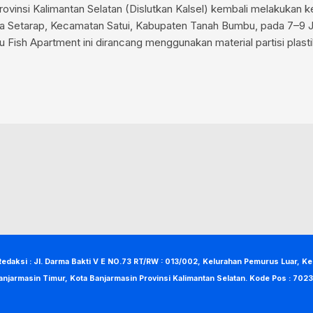
ovinsi Kalimantan Selatan (Dislutkan Kalsel) kembali melakuka
esa Setarap, Kecamatan Satui, Kabupaten Tanah Bumbu, pada 7–9 J
 Fish Apartment ini dirancang menggunakan material partisi plast
Redaksi : Jl. Darma Bakti V E NO.73 RT/RW : 013/002, Kelurahan Pemurus Luar, K
anjarmasin Timur, Kota Banjarmasin Provinsi Kalimantan Selatan. Kode Pos : 7023