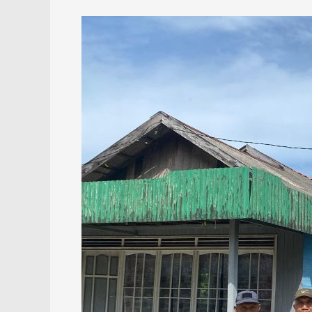
Dukung
Nelayan
dan
Ekosistem,
Fish
Apartment
Kalsel
Tahan
hingga
50
Tahun