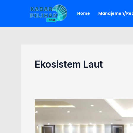
Lewati
ke
Home
Manajemen/Red
konten
Ekosistem Laut
Supian
HK
Ingatkan
Bahaya
Destructive