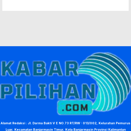
Alamat Redaksi : Jl. Darma Bakti V E NO.73 RT/RW : 013/002, Kelurahan Pemurus
Luar, Kecamatan Banjarmasin Timur, Kota Banjarmasin Provinsi Kalimantan