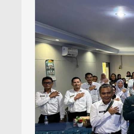
Disdikbud
Kalsel
Gelar
Tes
BCKS,
Cetak
Calon
Pemimpin
Sekolah
Berintegritas