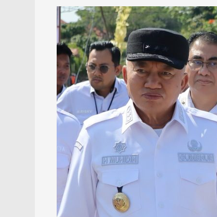
Pendidikan
Kalsel
Melesat,
SMA
Banua
Masuk
Program
Unggulan
Presiden
Prabowo