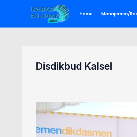
Lewati
ke
Home
Manajemen/Red
konten
Disdikbud Kalsel
Sekolah
Terdampak
Banjir
Kalsel
Diprioritaskan