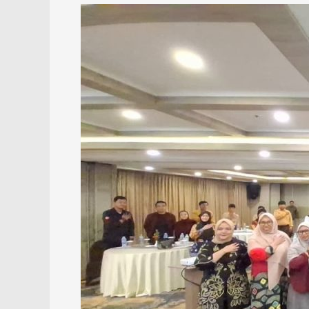
Disdikbud
–
BPMP
Kalsel
Hidupkan
Tradisi
Mendongeng
Banua