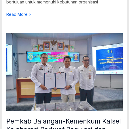
bertujuan untuk memenuhi kebutuhan organisasi
Read More »
Pemkab
Balangan-
Kemenkum
Kalsel
Kolaborasi
Perkuat
Regulasi
dan
Perlindungan
Inovasi
Pemkab Balangan-Kemenkum Kalsel