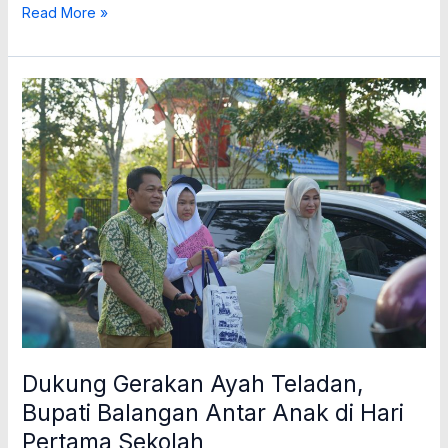
Read More »
Dukung
Gerakan
Ayah
Teladan,
Bupati
Balangan
Antar
Anak
di
Hari
Pertama
Sekolah
Dukung Gerakan Ayah Teladan,
Bupati Balangan Antar Anak di Hari
Pertama Sekolah