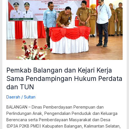
Kejari
Kerja
Sama
Pendampingan
Hukum
Perdata
dan
TUN
Pemkab Balangan dan Kejari Kerja
Sama Pendampingan Hukum Perdata
dan TUN
Daerah
/
Sultan
BALANGAN – Dinas Pemberdayaan Perempuan dan
Perlindungan Anak, Pengendalian Penduduk dan Keluarga
Berencana serta Pemberdayaan Masyarakat dan Desa
(DP3A P2KB PMD) Kabupaten Balangan, Kalimantan Selatan,