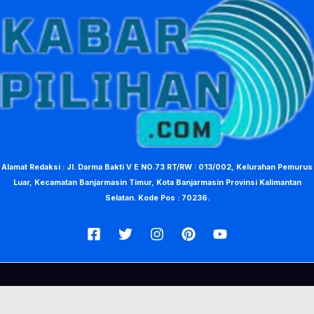
Alamat Redaksi : Jl. Darma Bakti V E NO.73 RT/RW : 013/002, Kelurahan Pemurus
Luar, Kecamatan Banjarmasin Timur, Kota Banjarmasin Provinsi Kalimantan
Selatan. Kode Pos : 70236.
© Copyright 2026, KabarPilihan. Designed by Nea Creative