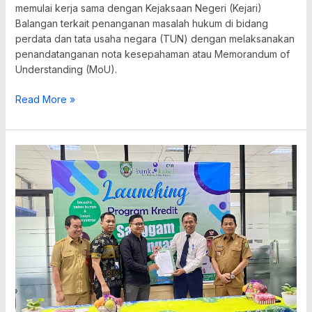
memulai kerja sama dengan Kejaksaan Negeri (Kejari)
Balangan terkait penanganan masalah hukum di bidang
perdata dan tata usaha negara (TUN) dengan melaksanakan
penandatanganan nota kesepahaman atau Memorandum of
Understanding (MoU).
Read More »
Pemkab
Balangan
Alokasikan
Rp6,5
Miliar
untuk
KUR
Sanggam
Babungas
Tahap
III