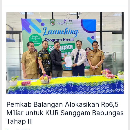
Pemkab
Balangan
Alokasikan
Rp6,5
Miliar
untuk
KUR
Sanggam
Babungas
Tahap
III
Pemkab Balangan Alokasikan Rp6,5
Miliar untuk KUR Sanggam Babungas
Tahap III