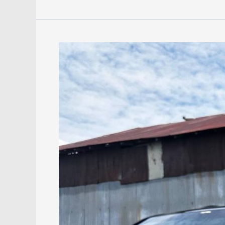
Hingga
April
2025,
Bulog
Kalsel
Catat
Realisasi
Serapan
Gabah
dari
Petani
Capai
7.400
Ton