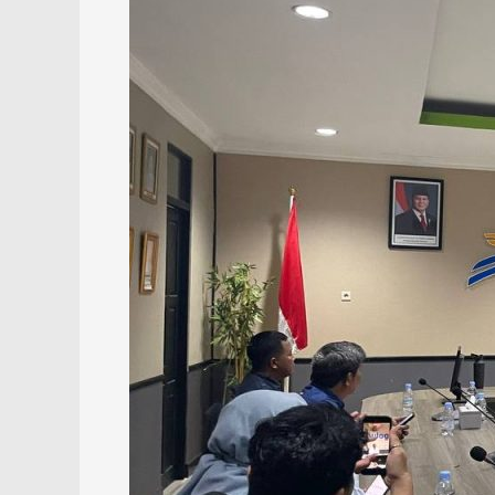
Bulog
Kalsel
Capai
29.968
Ton