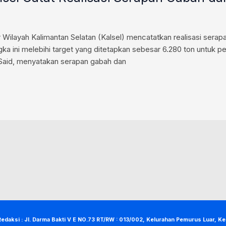
ilayah Kalimantan Selatan (Kalsel) mencatatkan realisasi serapan
gka ini melebihi target yang ditetapkan sebesar 6.280 ton untuk p
Said, menyatakan serapan gabah dan
Redaksi : Jl. Darma Bakti V E NO.73 RT/RW : 013/002, Kelurahan Pemurus Luar, K