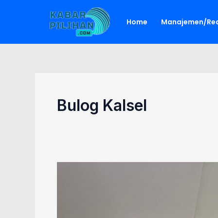
Lewati
ke
Home
Manajemen/Red
konten
Bulog Kalsel
Cetak
Rekor,
Stok
Beras
di