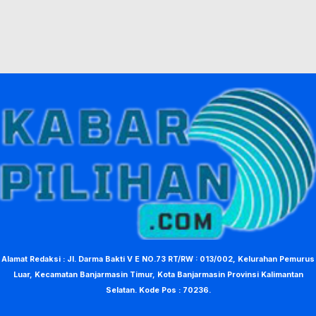
Alamat Redaksi : Jl. Darma Bakti V E NO.73 RT/RW : 013/002, Kelurahan Pemurus
Luar, Kecamatan Banjarmasin Timur, Kota Banjarmasin Provinsi Kalimantan
Selatan. Kode Pos : 70236.