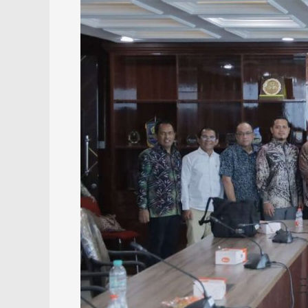
ke
Kemendagri
Bahas
Masa
Depan
BPR