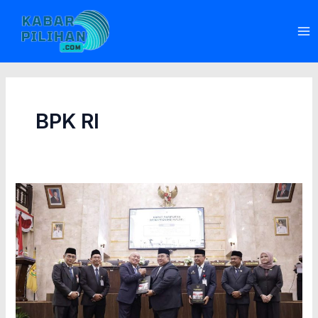
Lewati
Ma
ke
Me
konten
BPK RI
Kalsel
Kembali
Sabet
WTP,
Bukti
Pengelolaan
Keuangan
Akuntabel