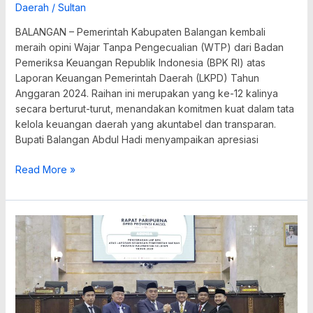
Daerah
/
Sultan
BALANGAN – Pemerintah Kabupaten Balangan kembali
meraih opini Wajar Tanpa Pengecualian (WTP) dari Badan
Pemeriksa Keuangan Republik Indonesia (BPK RI) atas
Laporan Keuangan Pemerintah Daerah (LKPD) Tahun
Anggaran 2024. Raihan ini merupakan yang ke-12 kalinya
secara berturut-turut, menandakan komitmen kuat dalam tata
kelola keuangan daerah yang akuntabel dan transparan.
Bupati Balangan Abdul Hadi menyampaikan apresiasi
Read More »
Pengelolaan
Keuangan
Apik,
Kalsel
Kembali
Sabet