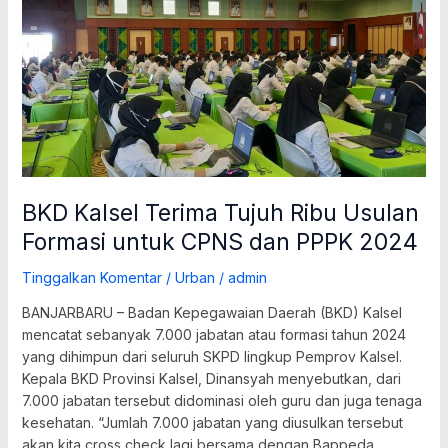
Terima
Tujuh
Ribu
Usulan
Formasi
untuk
CPNS
dan
PPPK
2024
BKD Kalsel Terima Tujuh Ribu Usulan
Formasi untuk CPNS dan PPPK 2024
Tinggalkan Komentar
/
Urban
/
admin
BANJARBARU – Badan Kepegawaian Daerah (BKD) Kalsel
mencatat sebanyak 7.000 jabatan atau formasi tahun 2024
yang dihimpun dari seluruh SKPD lingkup Pemprov Kalsel.
Kepala BKD Provinsi Kalsel, Dinansyah menyebutkan, dari
7.000 jabatan tersebut didominasi oleh guru dan juga tenaga
kesehatan. “Jumlah 7.000 jabatan yang diusulkan tersebut
akan kita cross check lagi bersama dengan Bappeda,