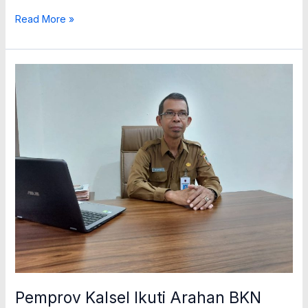
Read More »
Pemprov
Kalsel
Ikuti
Arahan
BKN
Terkait
Pengangkatan
CASN
TA
2024
Pemprov Kalsel Ikuti Arahan BKN